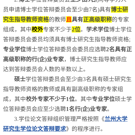
员申请博士学位答辩委员会至少由7名)具有
博士研
究生指导教师资格
的教师
且
具有
正高级职称
的专家
组成，其中
校外
专家不少于
2位
。
学术学位
博士学位
答辩委员会委员均须具有博士研究生指导教师资格;
专业学位
博士学位答辩委员会委员应选聘
2名具有正
高级职称的行(企)业专家
，博士研究生指导教师应
达到答辩委员会人数的半数以上。
硕士
学位答辩委员会至少由3名具有硕士研究生
指导教师资格的教师或具有副高级职称的专家组
成，其中
校外专家不少于1位
。其中
专业学位
硕士学
位答辩委员会应至少选聘
1名行(企)业专家
。
3.学位论文答辩组织管理严格按照《
兰州大学
研究生学位论文答辩要求
》的程序进行。