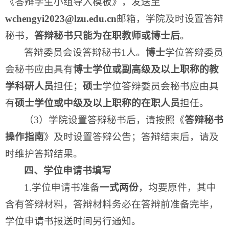
《答辩学生小组导入模板》，发送至
wchengyi2023@lzu.edu.cn
邮箱，学院及时设置答辩
秘书，
答辩秘书只能为在职教师或博士后
。
答辩委员会设答辩秘书1人。
博士
学位答辩委员
会秘书应由具有
博士学位或副高级及以上职称的教
学科研人员
担任；
硕士
学位答辩委员会秘书应由具
有
硕士学位或中级及以上职称的在职人员
担任。
（3）学院设置答辩秘书后，请按照《
答辩秘书
操作指南
》及时设置答辩公告；答辩结束后，请及
时维护答辩结果。
四、学位申请书填写
1.学位申请书准备
一式两份
，均要原件，其中
含有答辩材料，答辩材料务必在答辩前准备完毕，
学位申请书报送时间另行通知。