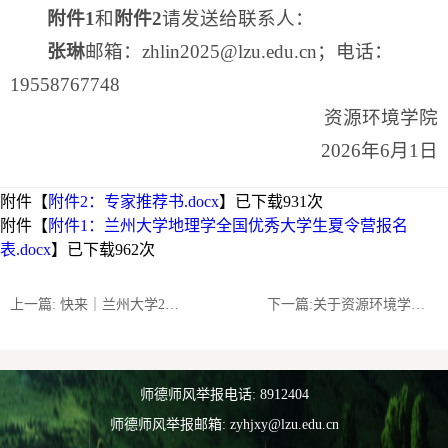
附件1
和
附件2
请发送给联系人：
张琳
邮箱：zhlin2025@lzu.edu.cn；电话：
19558767748
资源环境学院
2026年6月1日
附件【
附件2：专家推荐书.docx
】已下载
931
次
附件【
附件1：兰州大学地理学全国优秀大学生夏令营报名
表.docx
】已下载
962
次
上一篇: 快来｜兰州大学2027年接收推免生（直博生）预报名系统已开通！
下一篇:关于资源环境学院2026年拟录取研究生后续工作事宜的通知
师德师风举报电话: 8912404
师德师风举报邮箱: zyhjxy@lzu.edu.cn