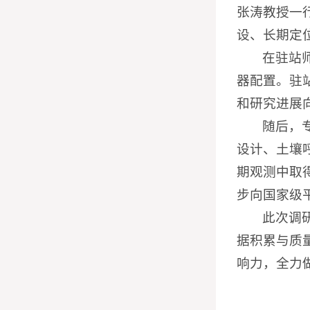
张涛教授一
设、长期定
在驻站
器配置。驻
和研究进展
随后，
设计、土壤
期观测中取
步向国家级
此次调
据积累与质
响力，全力