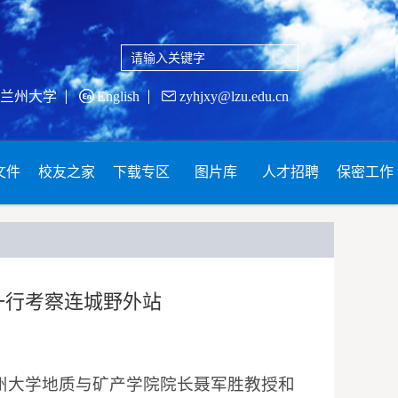
兰州大学
English
zyhjxy@lzu.edu.cn
文件
校友之家
下载专区
图片库
人才招聘
保密工作
一行考察连城野外站
兰州大学地质与矿产学院院长聂军胜教授和