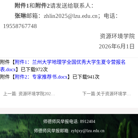
附件1
和
附件2
请发送给联系人：
张琳
邮箱：zhlin2025@lzu.edu.cn；电话：
19558767748
资源环境学院
2026年6月1日
附件【
附件1：兰州大学地理学全国优秀大学生夏令营报名
表.docx
】已下载
972
次
附件【
附件2：专家推荐书.docx
】已下载
941
次
上一篇: 资源环境学院2025级地理科学类、环境科学与工程类分流结果公示
下一篇:关于资源环境学院2026年拟录取研究生后续工作事宜的通知
师德师风举报电话: 8912404
师德师风举报邮箱: zyhjxy@lzu.edu.cn