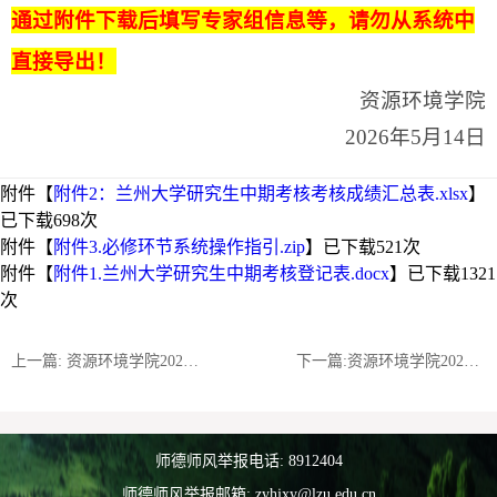
通过附件下载后填写专家组信息等，请勿从系统中
直接导出！
资源环境学院
2026年5月14日
附件【
附件2：兰州大学研究生中期考核考核成绩汇总表.xlsx
】
已下载
698
次
附件【
附件3.必修环节系统操作指引.zip
】已下载
521
次
附件【
附件1.兰州大学研究生中期考核登记表.docx
】已下载
1321
次
上一篇: 资源环境学院2026年博士研究生招生拟录取名单公示（补充）
下一篇:资源环境学院2026年博士研究生招生复试录取实施细则（第二批）
师德师风举报电话: 8912404
师德师风举报邮箱: zyhjxy@lzu.edu.cn